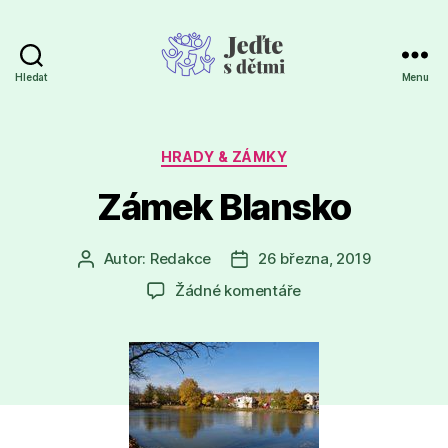
Hledat
Menu
Jeďte
s
dětmi
Rubriky
HRADY & ZÁMKY
Zámek Blansko
Autor:
Redakce
26 března, 2019
Autor
Datum
příspěvku
příspěvku
u
Žádné komentáře
textu
s
názvem
Zámek
Blansko