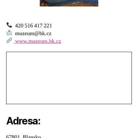
420 516 417 221
muzeum@bk.cz
www.muzeum.bk.cz
Adresa:
67801, Blansko