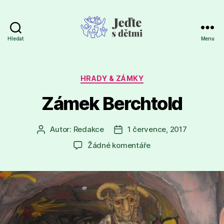
Hledat
Menu
Jeďte
s
dětmi
Rubriky
HRADY & ZÁMKY
Zámek Berchtold
Autor:
Redakce
1 července, 2017
Autor
Datum
příspěvku
příspěvku
u
Žádné komentáře
textu
s
názvem
Zámek
Berchtold