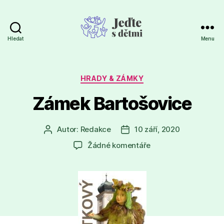
Hledat
Menu
Jeďte
s
dětmi
Rubriky
HRADY & ZÁMKY
Zámek Bartošovice
Autor:
Redakce
10 září, 2020
Autor
Datum
příspěvku
příspěvku
u
Žádné komentáře
textu
s
názvem
Zámek
Bartošovice