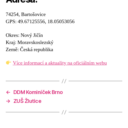
74254, Bartošovice
GPS: 49.67125556, 18.05053056
Okres: Nový Jičín
Kraj: Moravskoslezský
Země: Česká republika
Více informací a aktuality na oficiálním webu
←
DDM Kominíček Brno
→
ZUŠ Žlutice