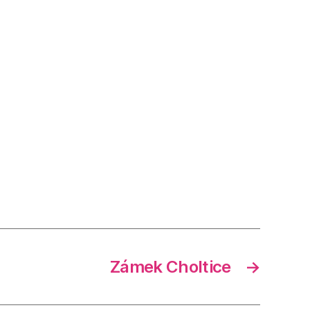
Zámek Choltice
→