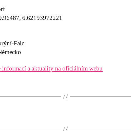
rf
9.96487, 6.62193972221
orýní-Falc
Německo
 informací a aktuality na oficiálním webu