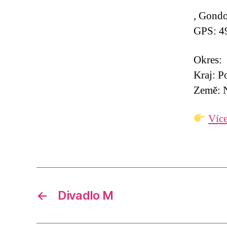
, Gondo
GPS: 4
Okres:
Kraj: P
Země: 
Více
←
Divadlo M