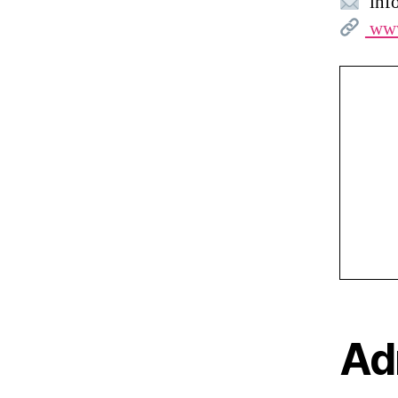
info
www
Ad