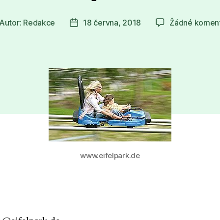
Autor:
Redakce
18 června, 2018
Žádné komen
tor
Datum
íspěvku
příspěvku
www.eifelpark.de