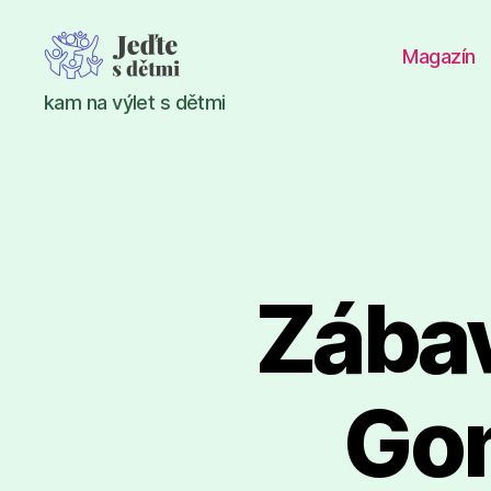
Magazín
Jeďte
kam na výlet s dětmi
s
dětmi
Zábav
Gon