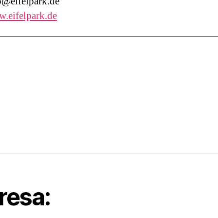
@eifelpark.de
.eifelpark.de
resa: