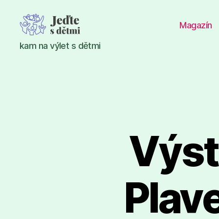
Magazín
Jeďte
kam na výlet s dětmi
s
dětmi
Výst
Plav