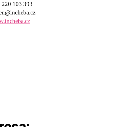
220 103 393
n@incheba.cz
.incheba.cz
resa: