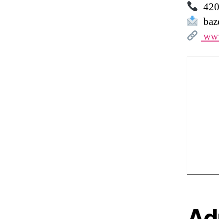
420 
baze
www
Ad