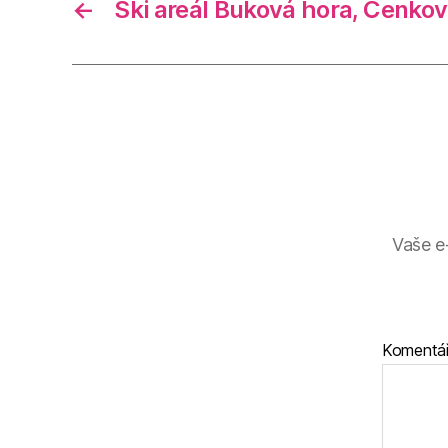
←
Ski areál Buková hora, Čenkov
Vaše e
Komentá