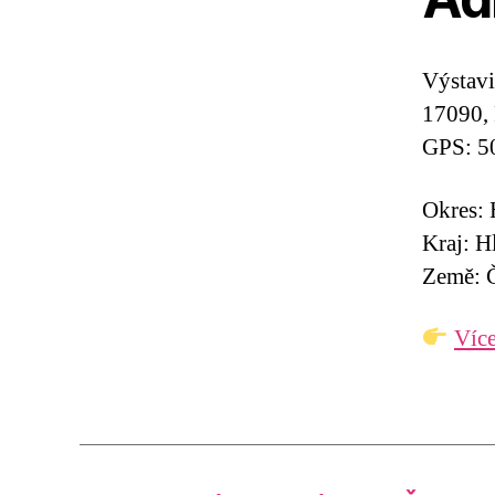
Výstavi
17090, 
GPS: 5
Okres: 
Kraj: H
Země: Č
Více