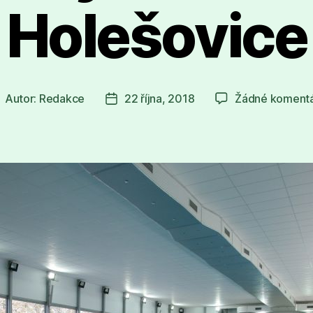
Holešovice
Autor:
Redakce
22 října, 2018
Žádné koment
utor
Datum
říspěvku
příspěvku