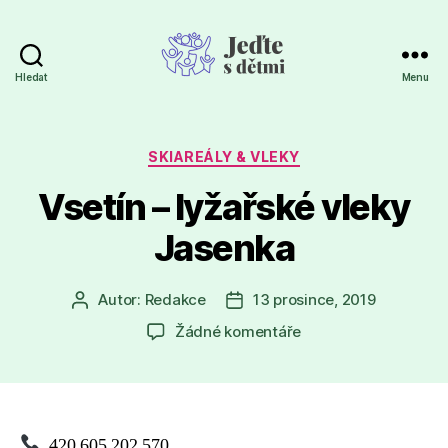
Hledat
Menu
Jeďte
s
dětmi
Rubriky
SKIAREÁLY & VLEKY
Vsetín – lyžařské vleky
Jasenka
Autor:
Redakce
13 prosince, 2019
Autor
Datum
příspěvku
příspěvku
u
Žádné komentáře
textu
s
názvem
Vsetín
–
420 605 202 570