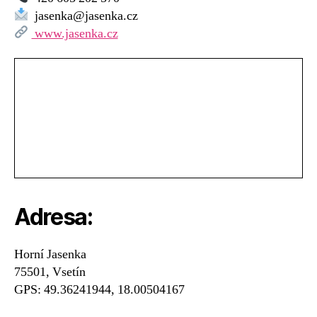
lyžařské
jasenka@jasenka.cz
vleky
www.jasenka.cz
Jasenka
Adresa:
Horní Jasenka
75501, Vsetín
GPS: 49.36241944, 18.00504167