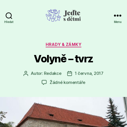
Hledat
Menu
Jeďte
s
dětmi
Rubriky
HRADY & ZÁMKY
Volyně – tvrz
Autor:
Redakce
1 června, 2017
Autor
Datum
příspěvku
příspěvku
u
Žádné komentáře
textu
s
názvem
Volyně
–
tvrz