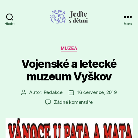
Hledat
Menu
Jeďte
s
dětmi
Rubriky
MUZEA
Vojenské a letecké
muzeum Vyškov
Autor:
Redakce
16 července, 2019
Autor
Datum
příspěvku
příspěvku
u
Žádné komentáře
textu
s
názvem
Vojenské
a