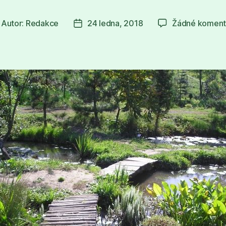
Autor:
Redakce
24 ledna, 2018
Žádné koment
tor
Datum
íspěvku
příspěvku