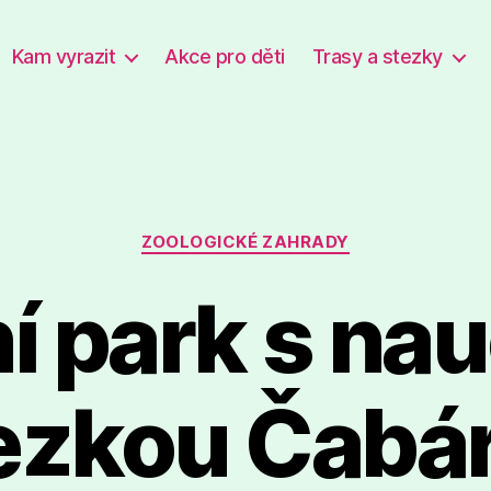
Kam vyrazit
Akce pro děti
Trasy a stezky
Rubriky
ZOOLOGICKÉ ZAHRADY
í park s na
ezkou Čabá