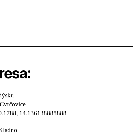
resa:
dýsku
 Cvrčovice
0.1788, 14.136138888888
 Kladno