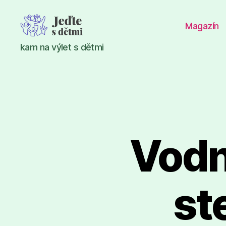
Magazín
Jeďte
kam na výlet s dětmi
s
dětmi
Vodn
st