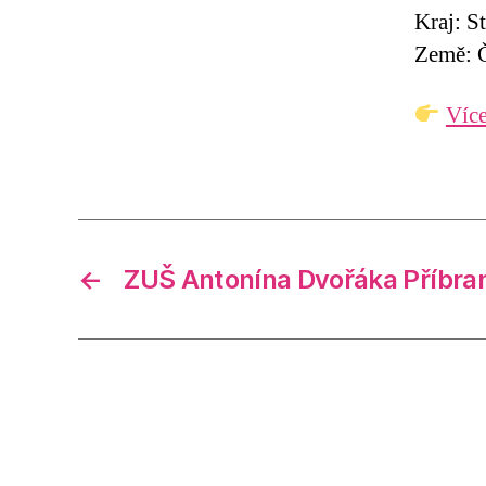
Kraj: S
Země: Č
Více
←
ZUŠ Antonína Dvořáka Příbr