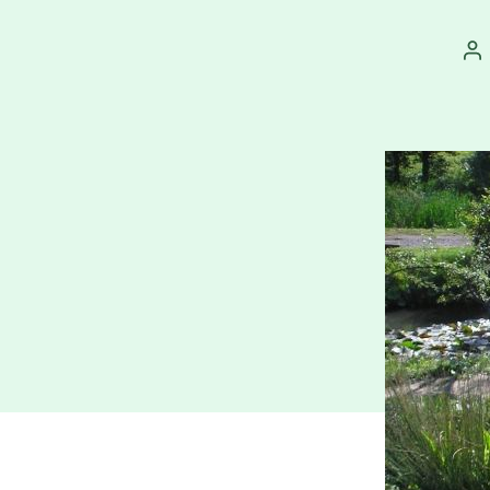
Au
př