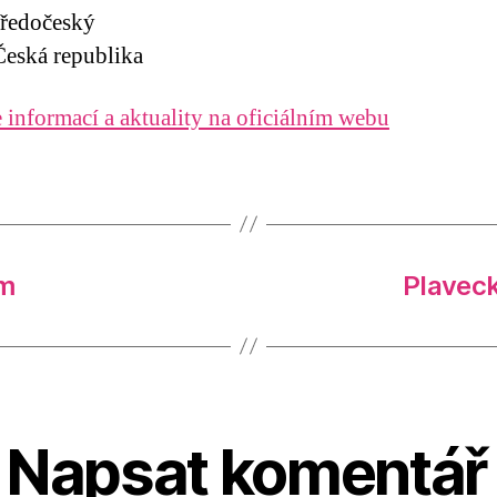
tředočeský
eská republika
 informací a aktuality na oficiálním webu
am
Plavec
Napsat komentář