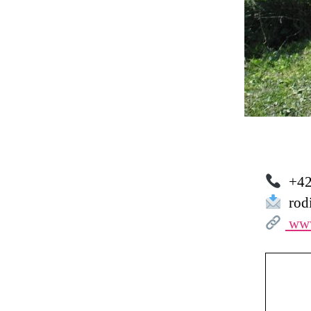
+42
rodi
www