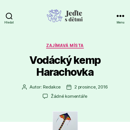
Hledat
Menu
Jeďte
s
dětmi
Rubriky
ZAJÍMAVÁ MÍSTA
Vodácký kemp
Harachovka
Autor:
Redakce
2 prosince, 2016
Autor
Datum
příspěvku
příspěvku
u
Žádné komentáře
textu
s
názvem
Vodácký
kemp