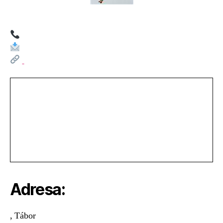
Harachovka
Adresa:
, Tábor