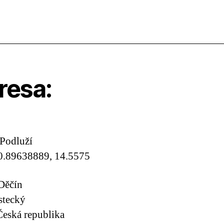
resa:
 Podluží
0.89638889, 14.5575
Děčín
stecký
eská republika