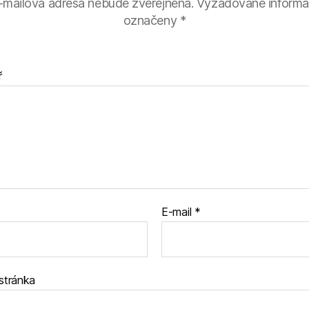
-mailová adresa nebude zveřejněna.
Vyžadované informa
označeny
*
ř
E-mail
*
stránka