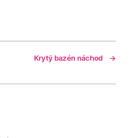
Krytý bazén náchod
→