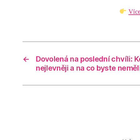
Více
←
Dovolená na poslední chvíli: Kd
nejlevněji a na co byste nemě