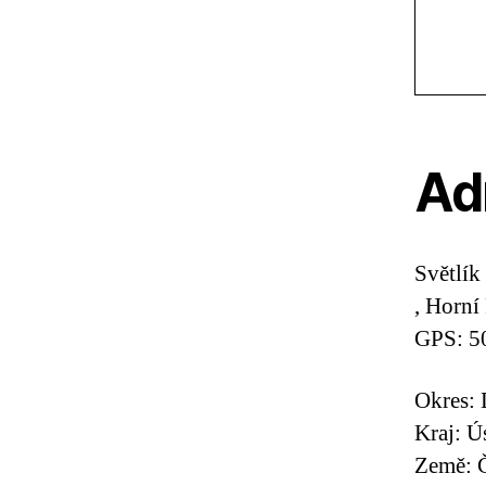
Ad
Světlík
, Horní
GPS: 5
Okres: 
Kraj: Ú
Země: Č