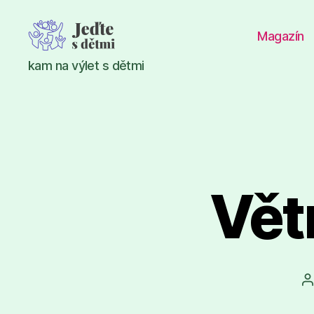
Magazín
Jeďte
kam na výlet s dětmi
s
dětmi
Vět
A
p