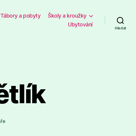
Tábory a pobyty
Školy a kroužky
Ubytování
Hledat
tlík
u
ře
textu
s