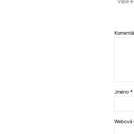
Vaše e
Komentá
Jméno
*
Webová 