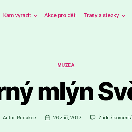
Kam vyrazit
Akce pro děti
Trasy a stezky
Rubriky
MUZEA
rný mlýn Svě
Autor:
Redakce
26 září, 2017
Žádné komentá
utor
Datum
říspěvku
příspěvku