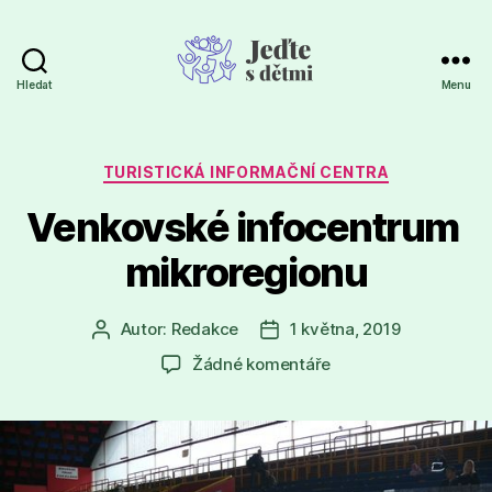
Hledat
Menu
Jeďte
s
dětmi
Rubriky
TURISTICKÁ INFORMAČNÍ CENTRA
Venkovské infocentrum
mikroregionu
Autor:
Redakce
1 května, 2019
Autor
Datum
příspěvku
příspěvku
u
Žádné komentáře
textu
s
názvem
Venkovské infocent