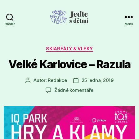
Hledat
Menu
Jeďte
s
dětmi
Rubriky
SKIAREÁLY & VLEKY
Velké Karlovice – Razula
Autor:
Redakce
25 ledna, 2019
Autor
Datum
příspěvku
příspěvku
u
Žádné komentáře
textu
s
názvem
Velké
Karlovice
–
Razula