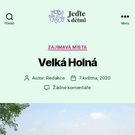
Hledat
Menu
Jeďte
s
dětmi
Rubriky
ZAJÍMAVÁ MÍSTA
Velká Holná
Autor:
Redakce
7 května, 2020
Autor
Datum
příspěvku
příspěvku
u
Žádné komentáře
textu
s
názvem
Velká
Holná