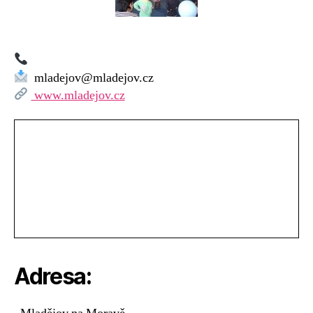
na
Moravě
mladejov@mladejov.cz
www.mladejov.cz
Adresa: