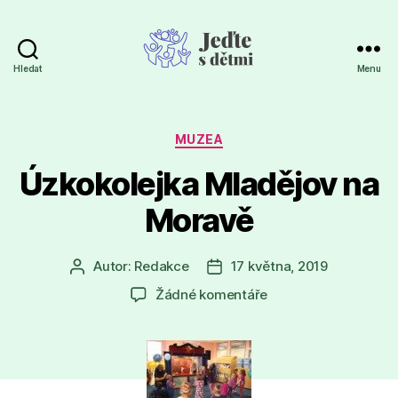
Hledat
Menu
Jeďte
s
dětmi
Rubriky
MUZEA
Úzkokolejka Mladějov na
Moravě
Autor:
Redakce
17 května, 2019
Autor
Datum
příspěvku
příspěvku
u
Žádné komentáře
textu
s
názvem
Úzkokolejka
Mladějov