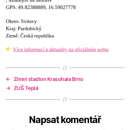
, Mladějov na Moravě
GPS: 49.82388889, 16.59027778
Okres: Svitavy
Kraj: Pardubický
Země: Česká republika
Více informací a aktuality na oficiálním webu
←
Zimní stadion Krasohala Brno
→
ZUŠ Teplá
Napsat komentář