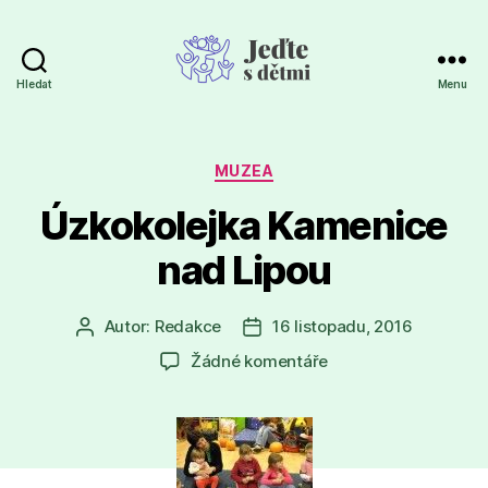
Hledat
Menu
Jeďte
s
dětmi
Rubriky
MUZEA
Úzkokolejka Kamenice
nad Lipou
Autor:
Redakce
16 listopadu, 2016
Autor
Datum
příspěvku
příspěvku
u
Žádné komentáře
textu
s
názvem
Úzkokolejka
Kamenice