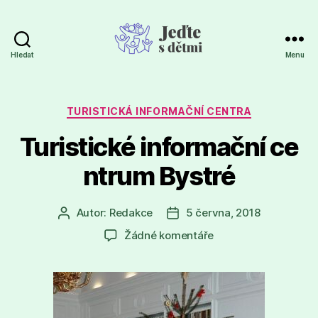
Hledat
Menu
Jeďte
s
dětmi
Rubriky
TURISTICKÁ INFORMAČNÍ CENTRA
Turistické informační ce
ntrum Bystré
Autor:
Redakce
5 června, 2018
Autor
Datum
příspěvku
příspěvku
u
Žádné komentáře
textu
s
názvem
Turistické informačn