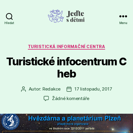
Hledat
Menu
Jeďte
s
dětmi
Rubriky
TURISTICKÁ INFORMAČNÍ CENTRA
Turistické infocentrum C
heb
Autor:
Redakce
17 listopadu, 2017
Autor
Datum
příspěvku
příspěvku
u
Žádné komentáře
textu
s
názvem
Turistické infocent