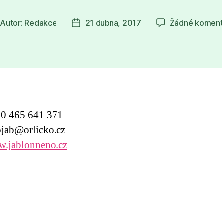
Autor:
Redakce
21 dubna, 2017
Žádné koment
tor
Datum
íspěvku
příspěvku
0 465 641 371
jab@orlicko.cz
.jablonneno.cz