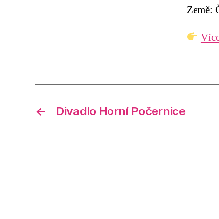
Země: Č
Více
←
Divadlo Horní Počernice