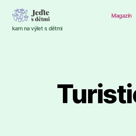
Magazín
Jeďte
kam na výlet s dětmi
s
dětmi
Turisti