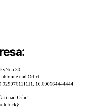
resa:
 května 30
Jablonné nad Orlicí
0.029976111111, 16.600664444444
Ústí nad Orlicí
ardubický