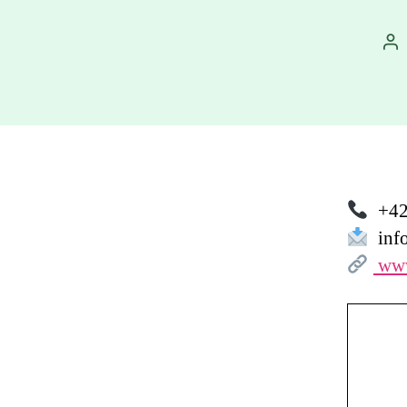
Au
př
+42
info
www