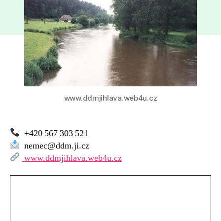
Smrčná
nad
Sázavou
www.ddmjihlava.web4u.cz
+420 567 303 521
nemec@ddm.ji.cz
www.ddmjihlava.web4u.cz