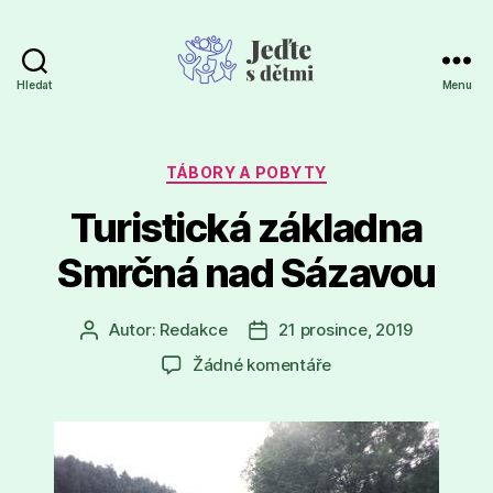
Hledat
Menu
Jeďte
s
dětmi
Rubriky
TÁBORY A POBYTY
Turistická základna
Smrčná nad Sázavou
Autor:
Redakce
21 prosince, 2019
Autor
Datum
příspěvku
příspěvku
u
Žádné komentáře
textu
s
názvem
Turistická
základna