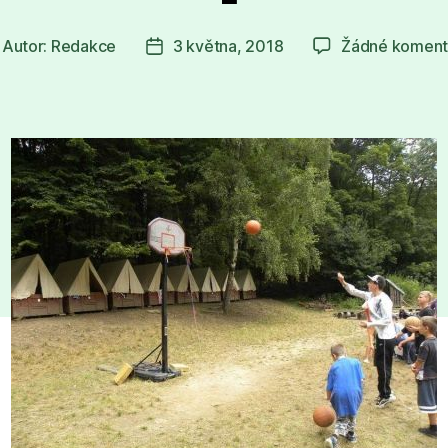
Autor:
Redakce
3 května, 2018
Žádné koment
tor
Datum
íspěvku
příspěvku