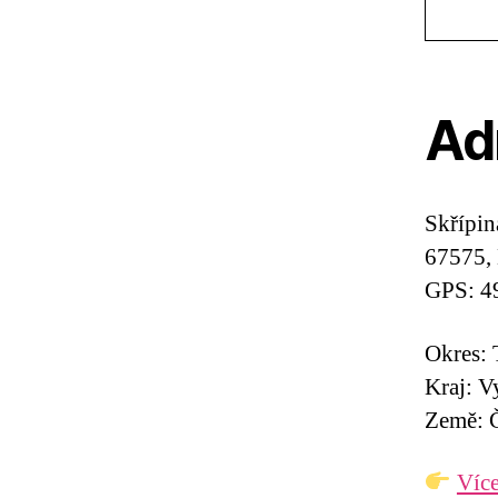
Ad
Skřípin
67575,
GPS: 4
Okres: 
Kraj: V
Země: Č
Více