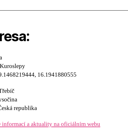
resa:
a
 Kuroslepy
9.1468219444, 16.1941880555
Třebíč
ysočina
eská republika
 informací a aktuality na oficiálním webu