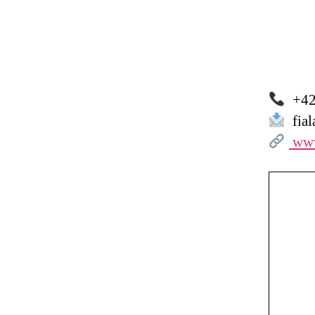
+42
fial
www