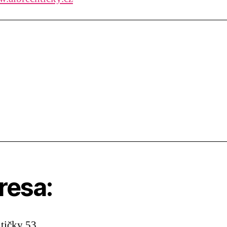
resa:
tičky 53