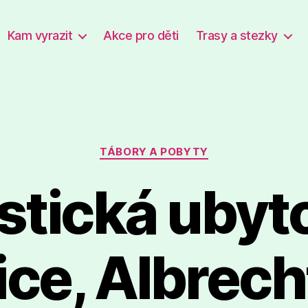
Kam vyrazit
Akce pro děti
Trasy a stezky
Rubriky
TÁBORY A POBYTY
istická ubyt
ice, Albrech