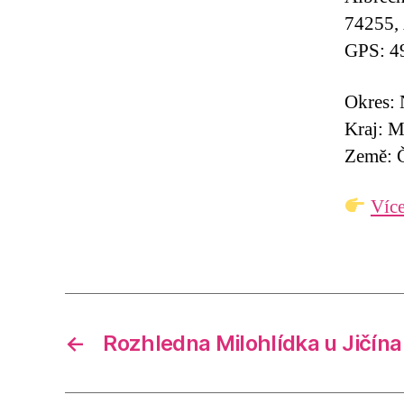
74255, 
GPS: 4
Okres: 
Kraj: M
Země: Č
Více
←
Rozhledna Milohlídka u Jičína