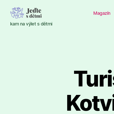
Magazín
Jeďte
kam na výlet s dětmi
s
dětmi
Tur
Kotv