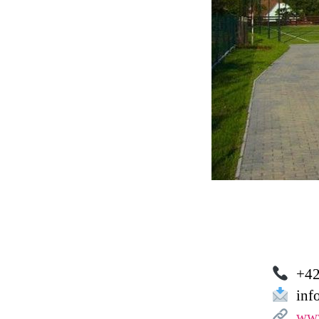
+42
info
www