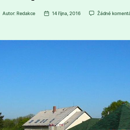
Autor:
Redakce
14 října, 2016
Žádné koment
utor
Datum
říspěvku
příspěvku