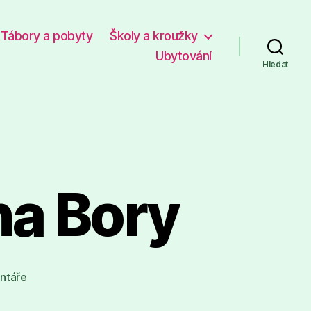
Tábory a pobyty
Školy a kroužky
Ubytování
Hledat
na Bory
u
ntáře
textu
s