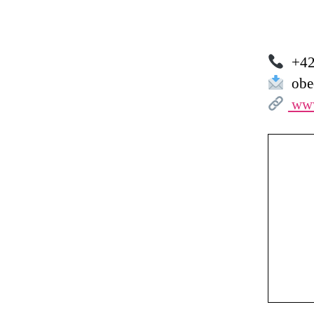
+42
obec
www