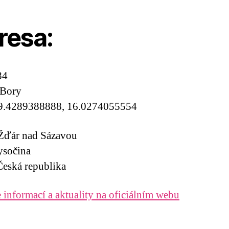
resa:
84
 Bory
9.4289388888, 16.0274055554
 Žďár nad Sázavou
ysočina
eská republika
 informací a aktuality na oficiálním webu