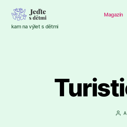
Magazín
Jeďte
kam na výlet s dětmi
s
dětmi
Turist
A
Aut
pří