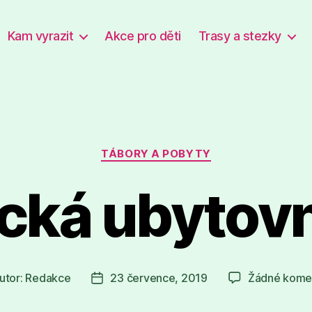
Kam vyrazit
Akce pro děti
Trasy a stezky
Rubriky
TÁBORY A POBYTY
ická ubytov
utor:
Redakce
23 července, 2019
Žádné kome
or
Datum
spěvku
příspěvku