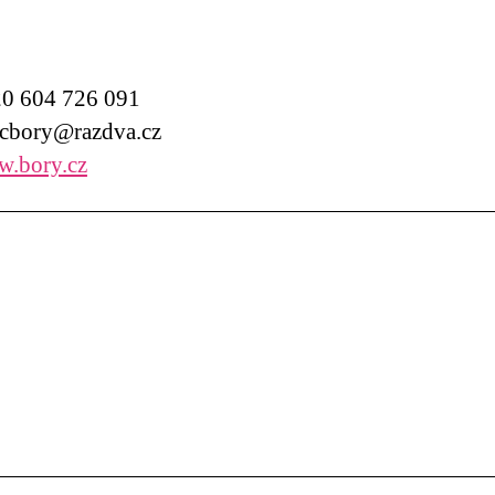
0 604 726 091
bory@razdva.cz
.bory.cz