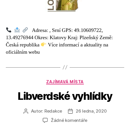
Adresa: , Srní GPS: 49.10609722,
13.49276944 Okres: Klatovy Kraj: Plzeňský Země:
Česká republika
Více informací a aktuality na
oficiálním webu
Rubriky
ZAJÍMAVÁ MÍSTA
Libverdské vyhlídky
Autor:
Redakce
26 ledna, 2020
Autor
Datum
příspěvku
příspěvku
u
Žádné komentáře
textu