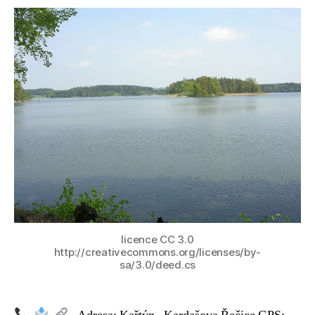
názvem
Velká
Holná
licence CC 3.0
http://creativecommons.org/licenses/by-
sa/3.0/deed.cs