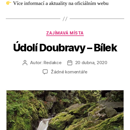
Více informací a aktuality na oficiálním webu
Rubriky
ZAJÍMAVÁ MÍSTA
Údolí Doubravy – Bílek
Autor:
Redakce
20 dubna, 2020
Autor
Datum
příspěvku
příspěvku
u
Žádné komentáře
textu
s
názvem
Údolí
Doubravy
–
Bílek