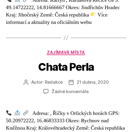
Adresa: Kařtýn , Kardašova Řečice GPS:
49.14722222, 14.81666667 Okres: Jindřichův Hradec
Kraj: Jihočeský Země: Česká republika
Více
informací a aktuality na oficiálním webu
Rubriky
ZAJÍMAVÁ MÍSTA
Chata Perla
Autor:
Redakce
21 dubna, 2020
Autor
Datum
příspěvku
příspěvku
u
Žádné komentáře
textu
s
názvem
Adresa: , Říčky v Orlických horách GPS:
Chata
50.20972222, 16.46833333 Okres: Rychnov nad
Perla
Kněžnou Kraj: Královéhradecký Země: Česká republika