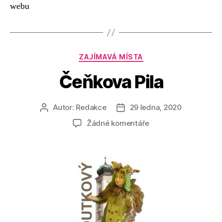
webu
Rubriky
ZAJÍMAVÁ MÍSTA
Čeňkova Pila
Autor:
Redakce
29 ledna, 2020
Autor
Datum
příspěvku
příspěvku
u
Žádné komentáře
textu
s
názvem
Čeňkova
Pila