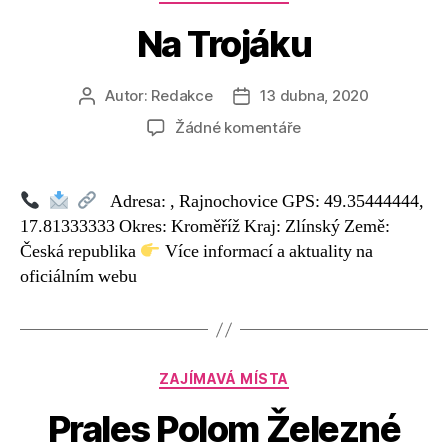
Na Trojáku
Autor:
Redakce
13 dubna, 2020
Autor
Datum
příspěvku
příspěvku
u
Žádné komentáře
textu
s
názvem
Adresa: , Rajnochovice GPS: 49.35444444,
Na
17.81333333 Okres: Kroměříž Kraj: Zlínský Země:
Trojáku
Česká republika
Více informací a aktuality na
oficiálním webu
Rubriky
ZAJÍMAVÁ MÍSTA
Prales Polom Železné