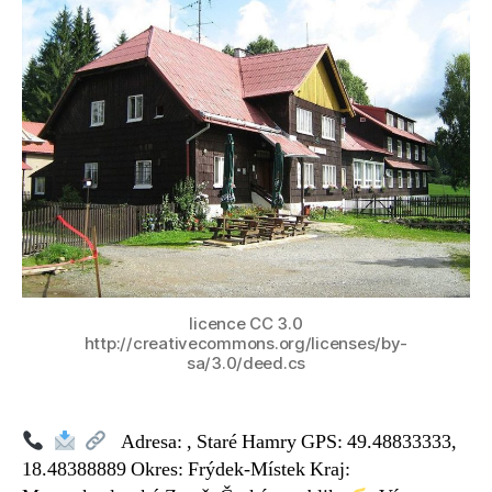
–
Hotel
Charbulák
licence CC 3.0
http://creativecommons.org/licenses/by-
sa/3.0/deed.cs
Adresa: , Staré Hamry GPS: 49.48833333,
18.48388889 Okres: Frýdek-Místek Kraj: