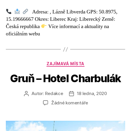
s
názvem
Adresa: , Lázně Libverda GPS: 50.8975,
Libverdské
15.19666667 Okres: Liberec Kraj: Liberecký Země:
vyhlídky
Česká republika
Více informací a aktuality na
oficiálním webu
Rubriky
ZAJÍMAVÁ MÍSTA
Gruň – Hotel Charbulák
Autor:
Redakce
18 ledna, 2020
Autor
Datum
příspěvku
příspěvku
u
Žádné komentáře
textu
s
názvem
Gruň