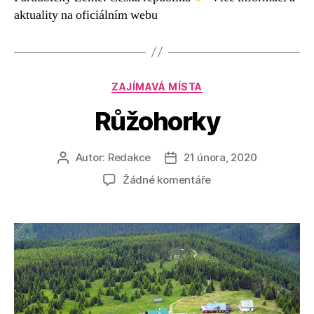
aktuality na oficiálním webu
Rubriky
ZAJÍMAVÁ MÍSTA
Růžohorky
Autor:
Redakce
21 února, 2020
Autor
Datum
příspěvku
příspěvku
u
Žádné komentáře
textu
s
názvem
Růžohorky