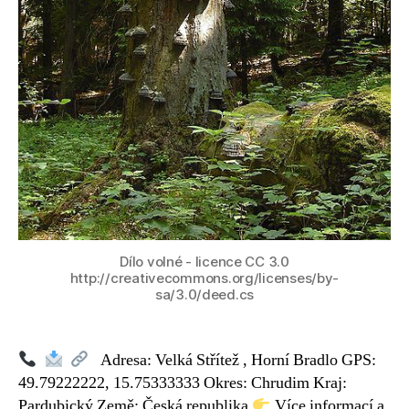
Dílo volné - licence CC 3.0
http://creativecommons.org/licenses/by-
sa/3.0/deed.cs
Adresa: Velká Střítež , Horní Bradlo GPS:
49.79222222, 15.75333333 Okres: Chrudim Kraj:
Pardubický Země: Česká republika
Více informací a