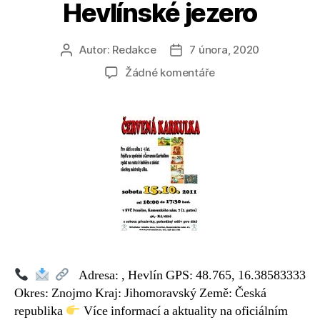
Hevlínské jezero
Autor:
Redakce
7 února, 2020
Autor
Datum
příspěvku
příspěvku
u
Žádné komentáře
textu
s
názvem
Hevlínské
jezero
Adresa: , Hevlín GPS: 48.765, 16.38583333
Okres: Znojmo Kraj: Jihomoravský Země: Česká
republika
Více informací a aktuality na oficiálním