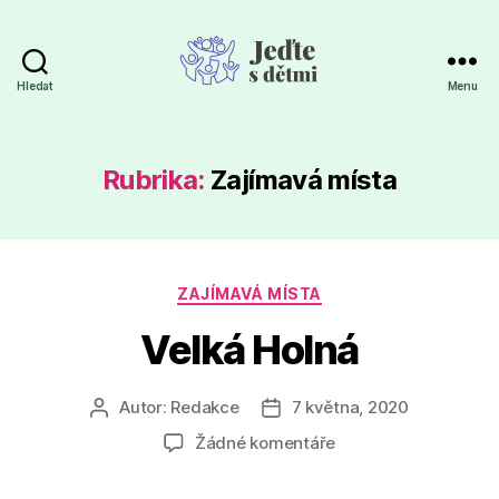
Hledat
Menu
Jeďte
s
dětmi
Rubrika:
Zajímavá místa
Rubriky
ZAJÍMAVÁ MÍSTA
Velká Holná
Autor:
Redakce
7 května, 2020
Autor
Datum
příspěvku
příspěvku
u
Žádné komentáře
textu
s