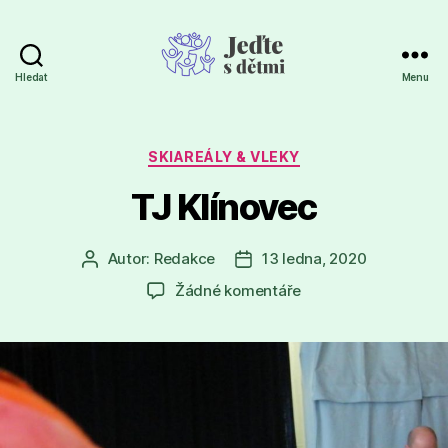
Hledat
Menu
Jeďte
s
dětmi
Rubriky
SKIAREÁLY & VLEKY
TJ Klínovec
Autor:
Redakce
13 ledna, 2020
Autor
Datum
příspěvku
příspěvku
u
Žádné komentáře
textu
s
názvem
TJ
Klínovec