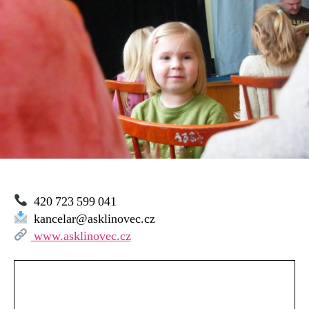
420 723 599 041
kancelar@asklinovec.cz
www.asklinovec.cz