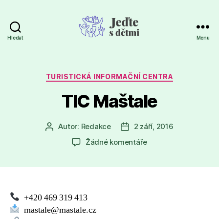
Hledat
Menu
Jeďte
s
dětmi
Rubriky
TURISTICKÁ INFORMAČNÍ CENTRA
TIC Maštale
Autor:
Redakce
2 září, 2016
Autor
Datum
příspěvku
příspěvku
u
Žádné komentáře
textu
s
názvem
TIC Maštale
+420 469 319 413
mastale@mastale.cz