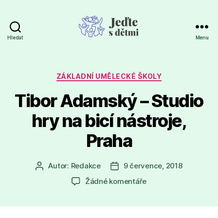
Hledat
Menu
Jeďte
s
dětmi
Rubriky
ZÁKLADNÍ UMĚLECKÉ ŠKOLY
Tibor Adamský – Studio
hry na bicí nástroje,
Praha
Autor:
Redakce
9 července, 2018
Autor
Datum
příspěvku
příspěvku
u
Žádné komentáře
textu
s
názvem