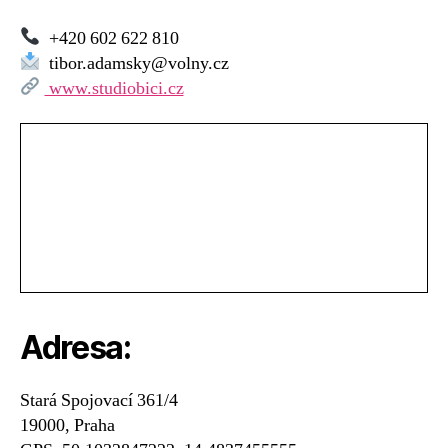
Tibor
Adamský
+420 602 622 810
–
tibor.adamsky@volny.cz
Studio
www.studiobici.cz
hry
na
bicí
nástroje,
Praha
Adresa:
Stará Spojovací 361/4
19000, Praha