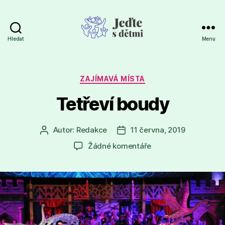
Hledat
Menu
Jeďte
s
dětmi
Rubriky
ZAJÍMAVÁ MÍSTA
Tetřeví boudy
Autor:
Redakce
11 června, 2019
Autor
Datum
příspěvku
příspěvku
u
Žádné komentáře
textu
s
názvem
Tetřeví
boudy