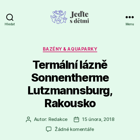
Hledat
Menu
Jeďte
s
dětmi
Rubriky
BAZÉNY & AQUAPARKY
Termální lázně
Sonnentherme
Lutzmannsburg,
Rakousko
Autor:
Redakce
15 února, 2018
Autor
Datum
příspěvku
příspěvku
u
Žádné komentáře
textu