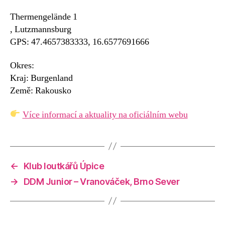
Thermengelände 1
, Lutzmannsburg
GPS: 47.4657383333, 16.6577691666
Okres:
Kraj: Burgenland
Země: Rakousko
Více informací a aktuality na oficiálním webu
←
Klub loutkářů Úpice
→
DDM Junior – Vranováček, Brno Sever