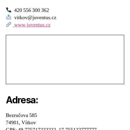
420 556 300 362
vitkov@juventus.cz
www.juventus.cz
Adresa:
Bezručova 585
74901, Vítkov
GPS: 49.775717222222, 17.755122777777