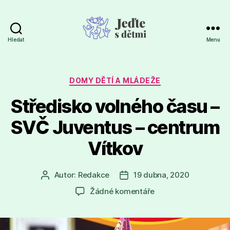
Hledat
Menu
Jeďte
s
dětmi
Rubriky
DOMY DĚTÍ A MLÁDEŽE
Středisko volného času –
SVČ Juventus – centrum
Vítkov
Autor:
Redakce
19 dubna, 2020
Autor
Datum
příspěvku
příspěvku
u
Žádné komentáře
textu
s
názvem