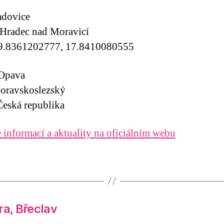
dovice
Hradec nad Moravicí
9.8361202777, 17.8410080555
 Opava
oravskoslezský
eská republika
 informací a aktuality na oficiálním webu
ra, Břeclav