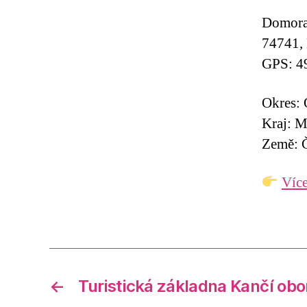
Domora
74741, 
GPS: 4
Okres:
Kraj: M
Země: Č
Více
←
Turistická základna Kančí obo