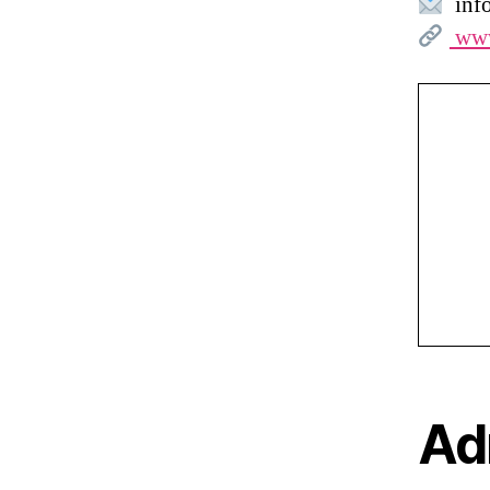
info
www
Ad