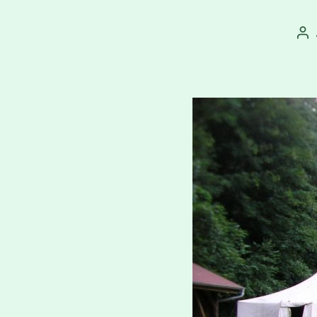
Au
př