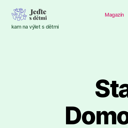
Magazín
Jeďte
kam na výlet s dětmi
s
dětmi
St
Domor