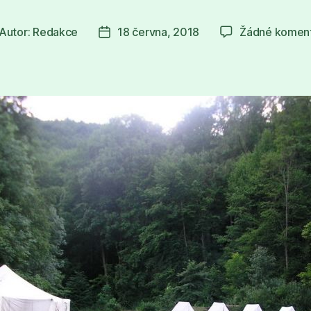
Autor:
Redakce
18 června, 2018
Žádné komen
tor
Datum
íspěvku
příspěvku