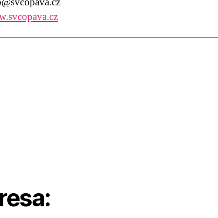
@svcopava.cz
.svcopava.cz
resa: