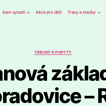
Kam vyrazit
Akce pro děti
Trasy a stezky
Rubriky
TÁBORY A POBYTY
anová zákla
adovice – 