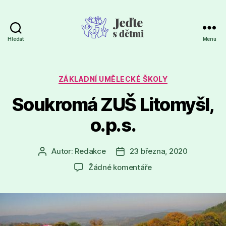
Hledat
Menu
Jeďte
s
dětmi
Rubriky
ZÁKLADNÍ UMĚLECKÉ ŠKOLY
Soukromá ZUŠ Litomyšl,
o.p.s.
Autor:
Redakce
23 března, 2020
Autor
Datum
příspěvku
příspěvku
u
Žádné komentáře
textu
s
názvem
Soukromá
ZUŠ