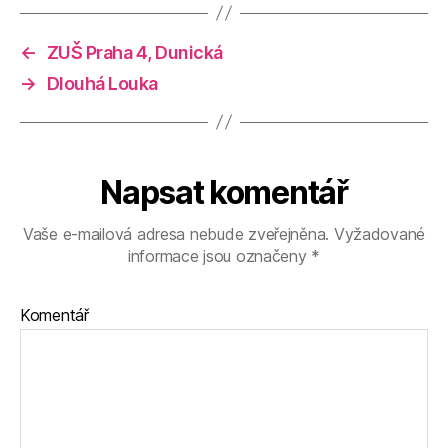
←
ZUŠ Praha 4, Dunická
→
Dlouhá Louka
Napsat komentář
Vaše e-mailová adresa nebude zveřejněna.
Vyžadované
informace jsou označeny
*
Komentář