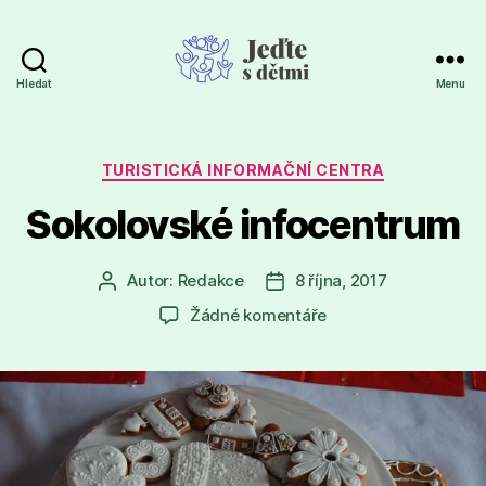
Hledat
Menu
Jeďte
s
dětmi
Rubriky
TURISTICKÁ INFORMAČNÍ CENTRA
Sokolovské infocentrum
Autor:
Redakce
8 října, 2017
Autor
Datum
příspěvku
příspěvku
u
Žádné komentáře
textu
s
názvem
Sokolovské infocen