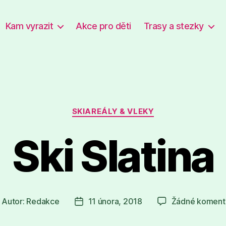
Kam vyrazit
Akce pro děti
Trasy a stezky
Rubriky
SKIAREÁLY & VLEKY
Ski Slatina
Autor:
Redakce
11 února, 2018
Žádné koment
utor
Datum
říspěvku
příspěvku