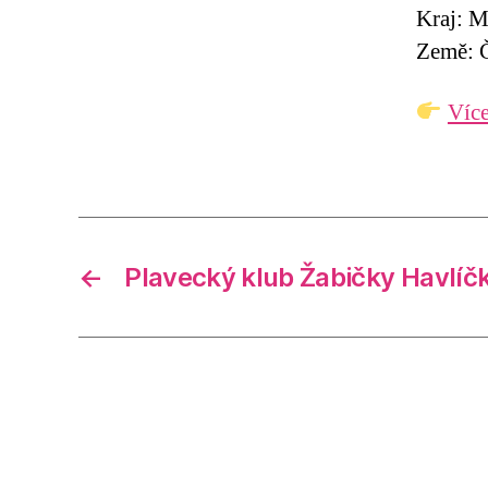
Kraj: M
Země: Č
Více
←
Plavecký klub Žabičky Havlíč