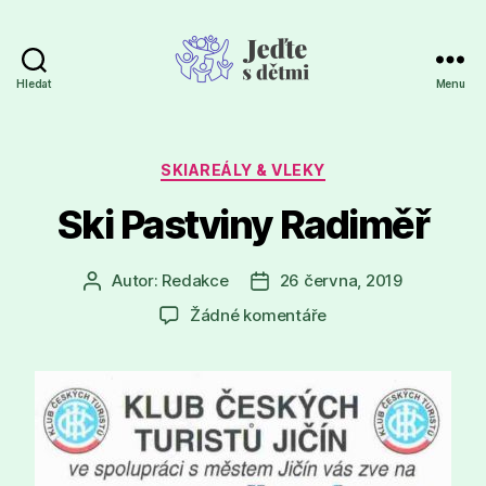
Hledat
Menu
Jeďte
s
dětmi
Rubriky
SKIAREÁLY & VLEKY
Ski Pastviny Radiměř
Autor:
Redakce
26 června, 2019
Autor
Datum
příspěvku
příspěvku
u
Žádné komentáře
textu
s
názvem
Ski
Pastviny
Radiměř