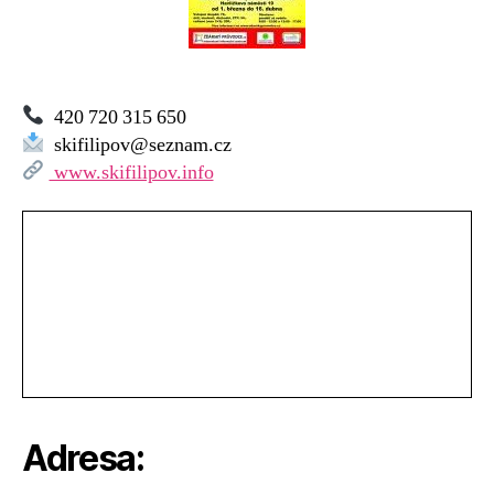
420 720 315 650
skifilipov@seznam.cz
www.skifilipov.info
Adresa: