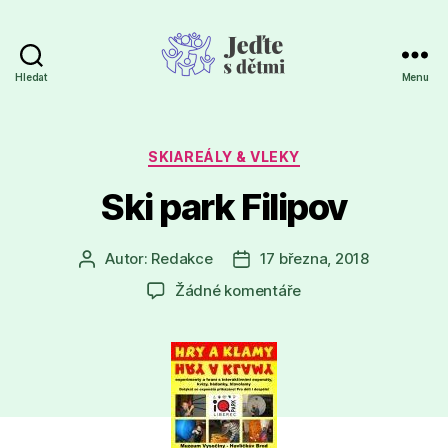
Hledat
Menu
Jeďte
s
dětmi
Rubriky
SKIAREÁLY & VLEKY
Ski park Filipov
Autor:
Redakce
17 března, 2018
Autor
Datum
příspěvku
příspěvku
u
Žádné komentáře
textu
s
názvem
Ski
park
Filipov