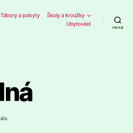
Tábory a pobyty
Školy a kroužky
Ubytování
Hledat
lná
u
áře
textu
s