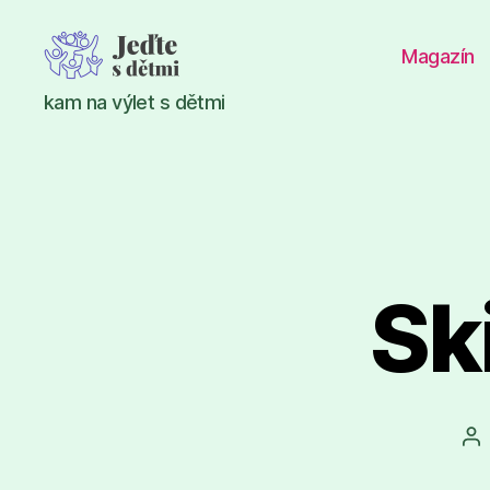
Magazín
Jeďte
kam na výlet s dětmi
s
dětmi
Sk
Au
př