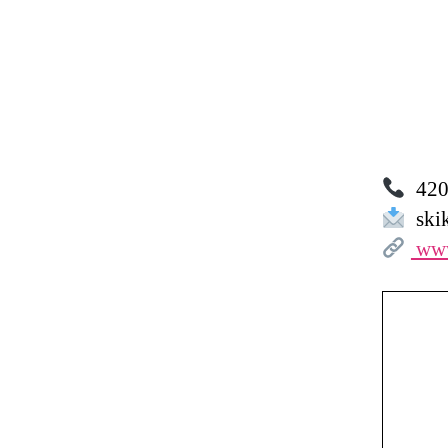
420 
skik
www