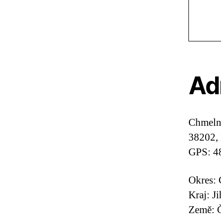
Ad
Chmeln
38202,
GPS: 4
Okres:
Kraj: J
Země: Č