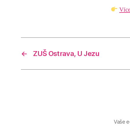
Více
←
ZUŠ Ostrava, U Jezu
Vaše e