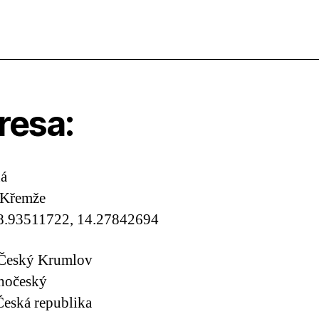
resa:
á
 Křemže
8.93511722, 14.27842694
 Český Krumlov
ihočeský
eská republika