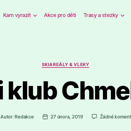
Kam vyrazit
Akce pro děti
Trasy a stezky
Rubriky
SKIAREÁLY & VLEKY
i klub Chme
Autor:
Redakce
27 února, 2019
Žádné koment
tor
Datum
íspěvku
příspěvku