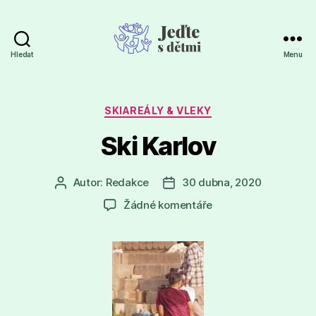
Hledat
Menu
Jeďte
s
dětmi
Rubriky
SKIAREÁLY & VLEKY
Ski Karlov
Autor:
Redakce
30 dubna, 2020
Autor
Datum
příspěvku
příspěvku
u
Žádné komentáře
textu
s
názvem
Ski
Karlov