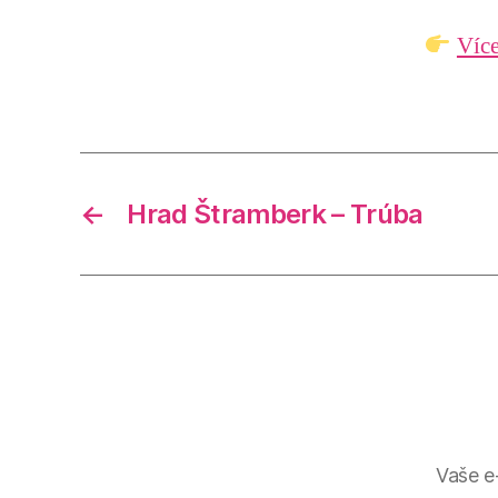
Více
←
Hrad Štramberk – Trúba
Vaše e