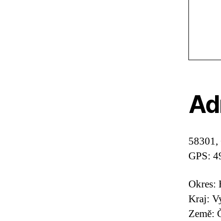
Ad
58301,
GPS: 4
Okres: 
Kraj: V
Země: Č