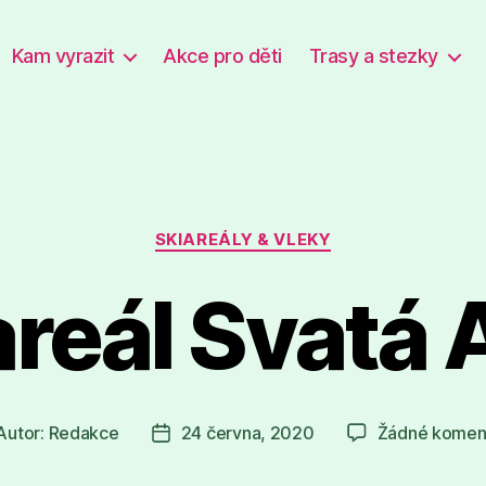
Kam vyrazit
Akce pro děti
Trasy a stezky
Rubriky
SKIAREÁLY & VLEKY
areál Svatá
Autor:
Redakce
24 června, 2020
Žádné komen
tor
Datum
íspěvku
příspěvku