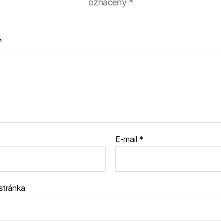
označeny
*
ř
E-mail
*
stránka