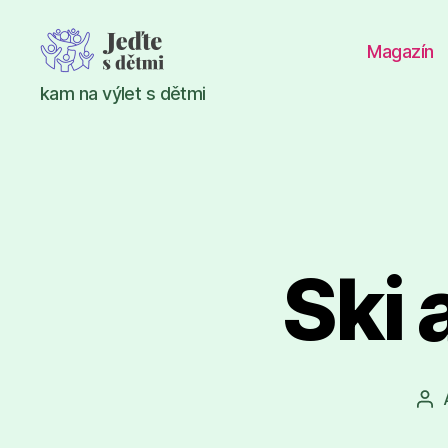
Magazín
Jeďte
kam na výlet s dětmi
s
dětmi
Ski 
Au
př