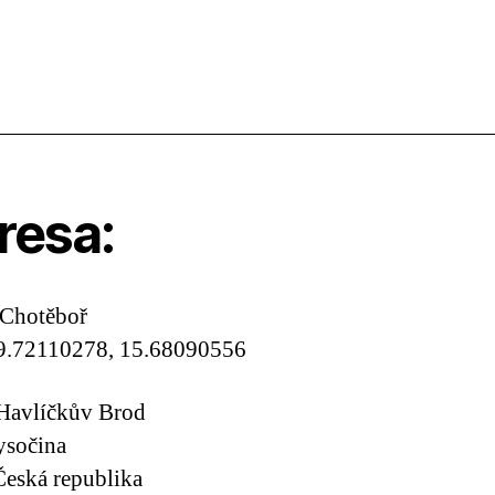
resa:
 Chotěboř
9.72110278, 15.68090556
Havlíčkův Brod
ysočina
eská republika