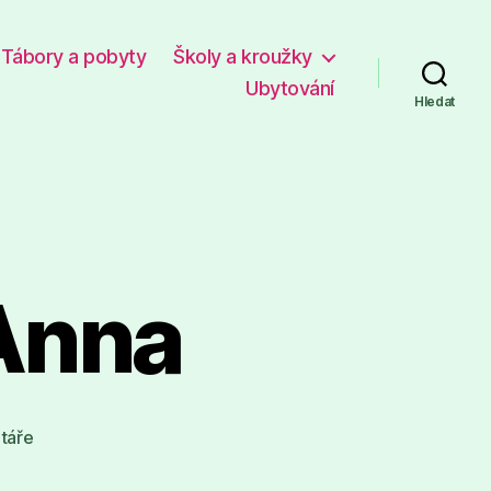
Tábory a pobyty
Školy a kroužky
Ubytování
Hledat
 Anna
u
táře
textu
s