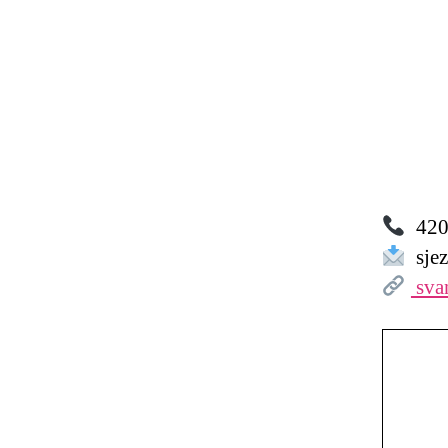
420 
sjez
sva