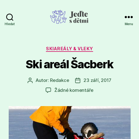
Hledat
Menu
Jeďte
s
dětmi
Rubriky
SKIAREÁLY & VLEKY
Ski areál Šacberk
Autor:
Redakce
23 září, 2017
Autor
Datum
příspěvku
příspěvku
u
Žádné komentáře
textu
s
názvem
Ski
areál
Šacberk