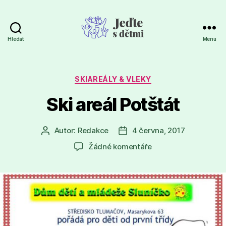
Hledat
Menu
Jeďte
s
dětmi
Rubriky
SKIAREÁLY & VLEKY
Ski areál Potštát
Autor:
Redakce
4 června, 2017
Autor
Datum
příspěvku
příspěvku
u
Žádné komentáře
textu
s
názvem
Ski
areál
Potštát