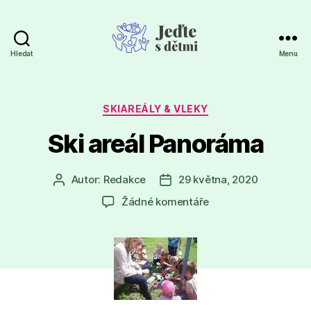
Hledat
Menu
Jeďte
s
dětmi
Rubriky
SKIAREÁLY & VLEKY
Ski areál Panoráma
Autor:
Redakce
29 května, 2020
Autor
Datum
příspěvku
příspěvku
u
Žádné komentáře
textu
s
názvem
Ski
areál
Panoráma