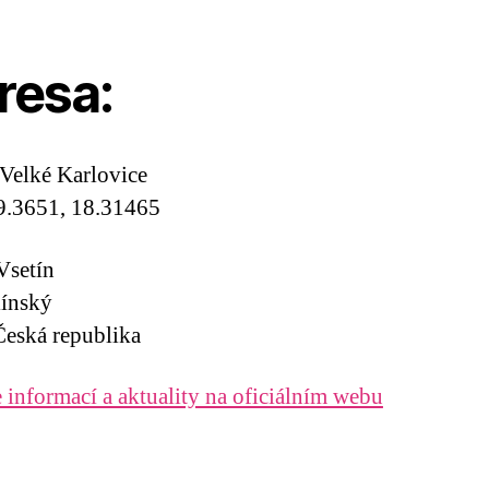
resa:
Velké Karlovice
9.3651, 18.31465
Vsetín
línský
eská republika
 informací a aktuality na oficiálním webu