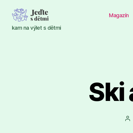
Magazín
Jeďte
kam na výlet s dětmi
s
dětmi
Ski
Au
př