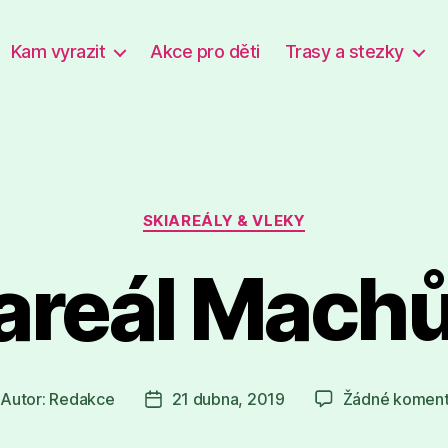
Kam vyrazit
Akce pro děti
Trasy a stezky
Rubriky
SKIAREÁLY & VLEKY
 areál Mach
Autor:
Redakce
21 dubna, 2019
Žádné koment
tor
Datum
íspěvku
příspěvku