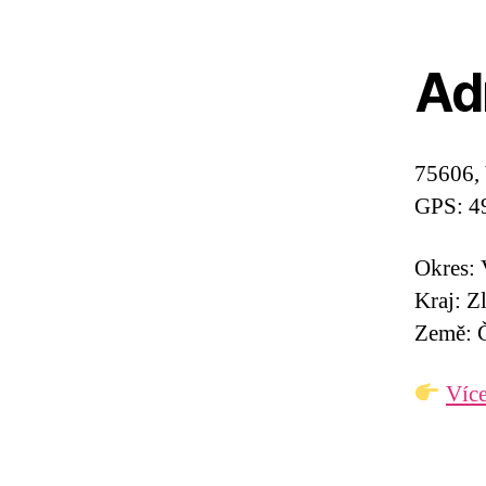
Ad
75606, 
GPS: 4
Okres: 
Kraj: Z
Země: Č
Více