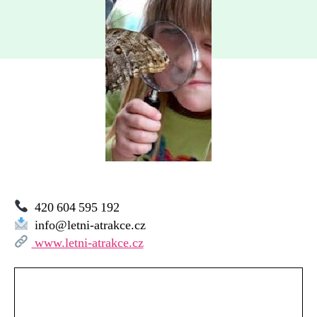
Kareš
–
Kouty
nad
Desnou
420 604 595 192
info@letni-atrakce.cz
www.letni-atrakce.cz