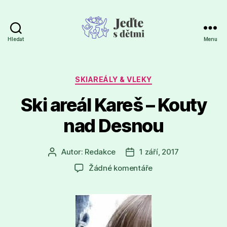
Hledat
Menu
Jeďte
s
dětmi
Rubriky
SKIAREÁLY & VLEKY
Ski areál Kareš – Kouty
nad Desnou
Autor:
Redakce
1 září, 2017
Autor
Datum
příspěvku
příspěvku
u
Žádné komentáře
textu
s
názvem
Ski
areál