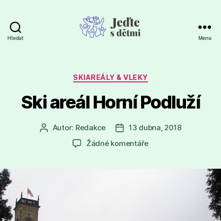
Hledat
Menu
Jeďte
s
dětmi
Rubriky
SKIAREÁLY & VLEKY
Ski areál Horní Podluží
Autor:
Redakce
13 dubna, 2018
Autor
Datum
příspěvku
příspěvku
u
Žádné komentáře
textu
s
názvem
Ski
areál
Horní
Podluží