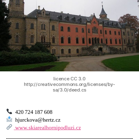
licence CC 3.0
http://creativecommons.org/licenses/by-
sa/3.0/deed.cs
420 724 187 608
hjurckova@hertz.cz
www.skiarealhornipodluzi.cz