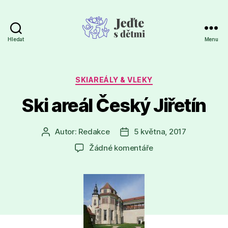
Hledat
Menu
Jeďte
s
dětmi
Rubriky
SKIAREÁLY & VLEKY
Ski areál Český Jiřetín
Autor:
Redakce
5 května, 2017
Autor
Datum
příspěvku
příspěvku
u
Žádné komentáře
textu
s
názvem
Ski
areál
Český
Jiřetín