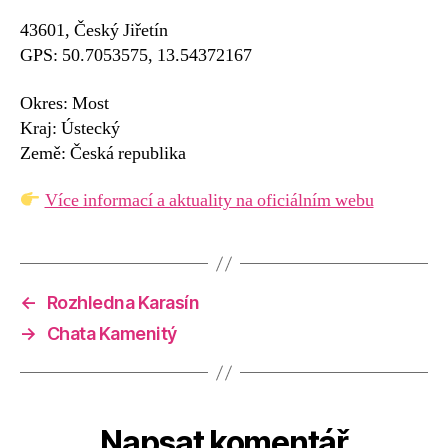
43601, Český Jiřetín
GPS: 50.7053575, 13.54372167
Okres: Most
Kraj: Ústecký
Země: Česká republika
Více informací a aktuality na oficiálním webu
←
Rozhledna Karasín
→
Chata Kamenitý
Napsat komentář