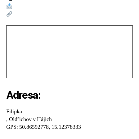
hor
–
skála
Zvon
Adresa:
Filipka
, Oldřichov v Hájích
GPS: 50.86592778, 15.12378333