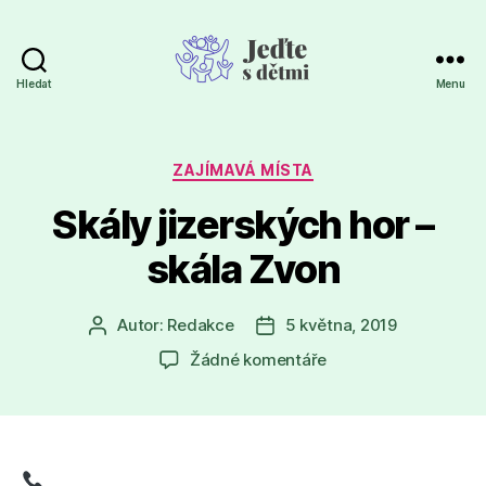
Hledat
Menu
Jeďte
s
dětmi
Rubriky
ZAJÍMAVÁ MÍSTA
Skály jizerských hor –
skála Zvon
Autor:
Redakce
5 května, 2019
Autor
Datum
příspěvku
příspěvku
u
Žádné komentáře
textu
s
názvem
Skály
jizerských