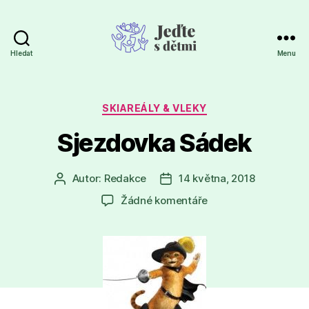
Hledat
Menu
Jeďte
s
dětmi
Rubriky
SKIAREÁLY & VLEKY
Sjezdovka Sádek
Autor:
Redakce
14 května, 2018
Autor
Datum
příspěvku
příspěvku
u
Žádné komentáře
textu
s
názvem
Sjezdovka
Sádek