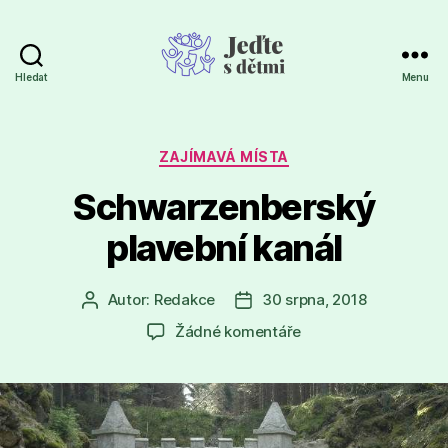
Hledat
Menu
Jeďte
s
dětmi
Rubriky
ZAJÍMAVÁ MÍSTA
Schwarzenberský
plavební kanál
Autor:
Redakce
30 srpna, 2018
Autor
Datum
příspěvku
příspěvku
u
Žádné komentáře
textu
s
názvem
Schwarzenberský
plavební