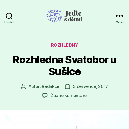
Hledat
Menu
Jeďte
s
dětmi
Rubriky
ROZHLEDNY
Rozhledna Svatobor u
Sušice
Autor:
Redakce
3 července, 2017
Autor
Datum
příspěvku
příspěvku
u
Žádné komentáře
textu
s
názvem
Rozhledna
Svatobor